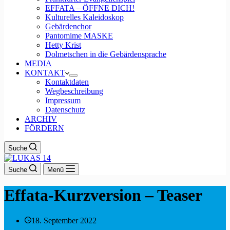
EFFATA – ÖFFNE DICH!
Kulturelles Kaleidoskop
Gebärdenchor
Pantomime MASKE
Hetty Krist
Dolmetschen in die Gebärdensprache
MEDIA
KONTAKT
Kontaktdaten
Wegbeschreibung
Impressum
Datenschutz
ARCHIV
FÖRDERN
Suche
Suche
Menü
Effata-Kurzversion – Teaser
18. September 2022