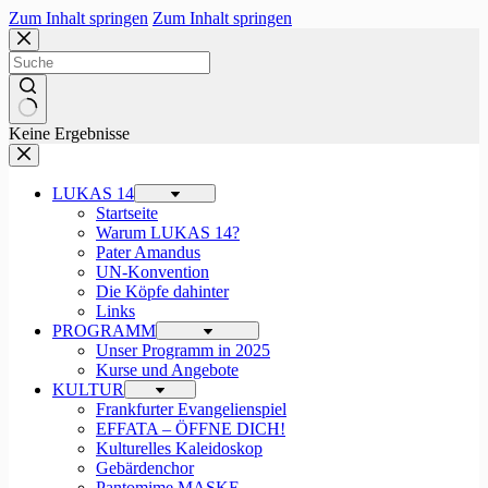
Zum Inhalt springen
Zum Inhalt springen
Keine Ergebnisse
LUKAS 14
Startseite
Warum LUKAS 14?
Pater Amandus
UN-Konvention
Die Köpfe dahinter
Links
PROGRAMM
Unser Programm in 2025
Kurse und Angebote
KULTUR
Frankfurter Evangelienspiel
EFFATA – ÖFFNE DICH!
Kulturelles Kaleidoskop
Gebärdenchor
Pantomime MASKE