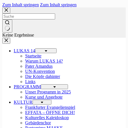
Zum Inhalt springen
Zum Inhalt springen
Keine Ergebnisse
LUKAS 14
Startseite
Warum LUKAS 14?
Pater Amandus
UN-Konvention
Die Köpfe dahinter
Links
PROGRAMM
Unser Programm in 2025
Kurse und Angebote
KULTUR
Frankfurter Evangelienspiel
EFFATA – ÖFFNE DICH!
Kulturelles Kaleidoskop
Gebärdenchor
Pantomime MASKE