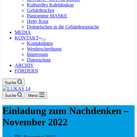
Kulturelles Kaleidoskop
Gebärdenchor
Pantomime MASKE
Hetty Krist
Dolmetschen in die Gebärdensprache
MEDIA
KONTAKT
Kontaktdaten
Wegbeschreibung
Impressum
Datenschutz
ARCHIV
FÖRDERN
Suche
Suche
Menü
Einladung zum Nachdenken –
November 2022