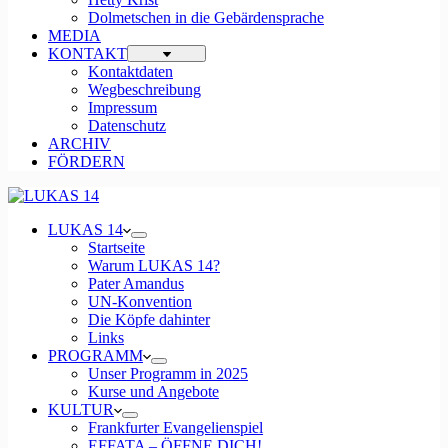
Dolmetschen in die Gebärdensprache
MEDIA
KONTAKT
Kontaktdaten
Wegbeschreibung
Impressum
Datenschutz
ARCHIV
FÖRDERN
LUKAS 14
Startseite
Warum LUKAS 14?
Pater Amandus
UN-Konvention
Die Köpfe dahinter
Links
PROGRAMM
Unser Programm in 2025
Kurse und Angebote
KULTUR
Frankfurter Evangelienspiel
EFFATA – ÖFFNE DICH!