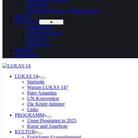
Hetty Krist
Dolmetschen in die Gebärdensprache
MEDIA
KONTAKT
Kontaktdaten
Wegbeschreibung
Impressum
Datenschutz
ARCHIV
FÖRDERN
LUKAS 14
Startseite
Warum LUKAS 14?
Pater Amandus
UN-Konvention
Die Köpfe dahinter
Links
PROGRAMM
Unser Programm in 2025
Kurse und Angebote
KULTUR
Frankfurter Evangelienspiel