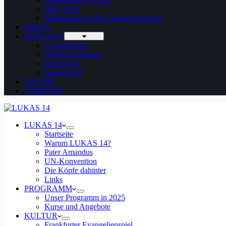
Hetty Krist
Dolmetschen in die Gebärdensprache
MEDIA
KONTAKT
Kontaktdaten
Wegbeschreibung
Impressum
Datenschutz
ARCHIV
FÖRDERN
LUKAS 14
Startseite
Warum LUKAS 14?
Pater Amandus
UN-Konvention
Die Köpfe dahinter
Links
PROGRAMM
Unser Programm in 2025
Kurse und Angebote
KULTUR
Frankfurter Evangelienspiel