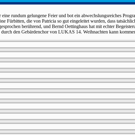
er eine rundum gelungene Feier und bot ein abwechslungsreiches Prog
e Fürbitten, die von Patricia so gut eingeleitet wurden, dass tatsächli
esprochen berührend, und Bernd Oettinghaus hat mit echter Begeister
alung durch den Gebärdenchor von LUKAS 14. Weihnachten kann komme