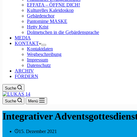
EFFATA – ÖFFNE DICH!
Kulturelles Kaleidoskop
Gebärdenchor
Pantomime MASKE
Hetty Krist
Dolmetschen in die Gebärdensprache
MEDIA
KONTAKT
Kontaktdaten
Wegbeschreibung
Impressum
Datenschutz
ARCHIV
FÖRDERN
Suche
Suche
Menü
Integrativer Adventsgottesdiens
15. Dezember 2021