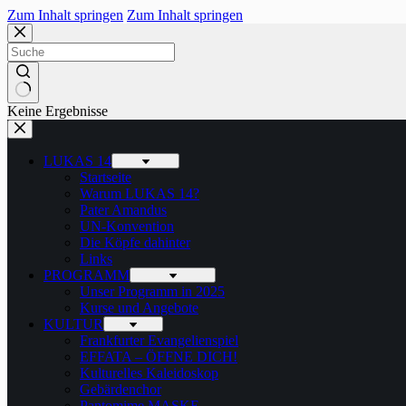
Zum Inhalt springen
Zum Inhalt springen
Keine Ergebnisse
LUKAS 14
Startseite
Warum LUKAS 14?
Pater Amandus
UN-Konvention
Die Köpfe dahinter
Links
PROGRAMM
Unser Programm in 2025
Kurse und Angebote
KULTUR
Frankfurter Evangelienspiel
EFFATA – ÖFFNE DICH!
Kulturelles Kaleidoskop
Gebärdenchor
Pantomime MASKE