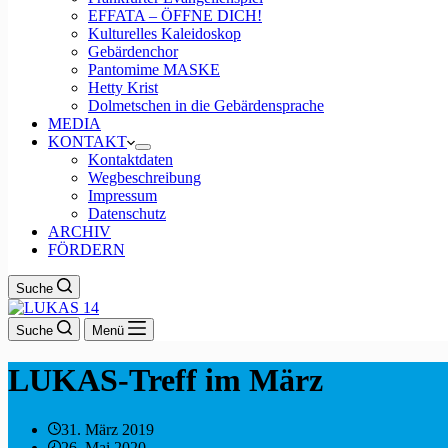
EFFATA – ÖFFNE DICH!
Kulturelles Kaleidoskop
Gebärdenchor
Pantomime MASKE
Hetty Krist
Dolmetschen in die Gebärdensprache
MEDIA
KONTAKT
Kontaktdaten
Wegbeschreibung
Impressum
Datenschutz
ARCHIV
FÖRDERN
Suche
Suche
Menü
LUKAS-Treff im März​
31. März 2019
26. Mai 2020