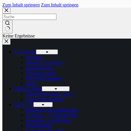
Zum Inhalt springen
Zum Inhalt springen
Keine Ergebnisse
LUKAS 14
Startseite
Warum LUKAS 14?
Pater Amandus
UN-Konvention
Die Köpfe dahinter
Links
PROGRAMM
Unser Programm in 2025
Kurse und Angebote
KULTUR
Frankfurter Evangelienspiel
EFFATA – ÖFFNE DICH!
Kulturelles Kaleidoskop
Gebärdenchor
Pantomime MASKE