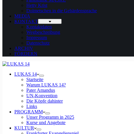
Hetty Krist
Dolmetschen in die Gebärdensprache
MEDIA
KONTAKT
Kontaktdaten
Wegbeschreibung
Impressum
Datenschutz
ARCHIV
FÖRDERN
LUKAS 14
Startseite
Warum LUKAS 14?
Pater Amandus
UN-Konvention
Die Köpfe dahinter
Links
PROGRAMM
Unser Programm in 2025
Kurse und Angebote
KULTUR
Frankfurter Evangelienspiel