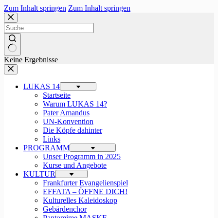
Zum Inhalt springen
Zum Inhalt springen
Keine Ergebnisse
LUKAS 14
Startseite
Warum LUKAS 14?
Pater Amandus
UN-Konvention
Die Köpfe dahinter
Links
PROGRAMM
Unser Programm in 2025
Kurse und Angebote
KULTUR
Frankfurter Evangelienspiel
EFFATA – ÖFFNE DICH!
Kulturelles Kaleidoskop
Gebärdenchor
Pantomime MASKE