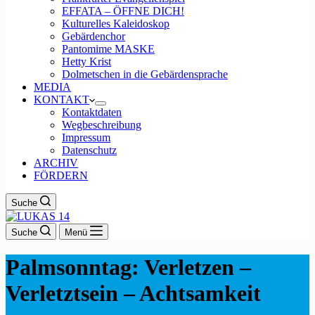
EFFATA – ÖFFNE DICH!
Kulturelles Kaleidoskop
Gebärdenchor
Pantomime MASKE
Hetty Krist
Dolmetschen in die Gebärdensprache
MEDIA
KONTAKT
Kontaktdaten
Wegbeschreibung
Impressum
Datenschutz
ARCHIV
FÖRDERN
Suche
Suche
Menü
Palmsonntag: Verletzen –
Verletztsein – Achtsamkeit