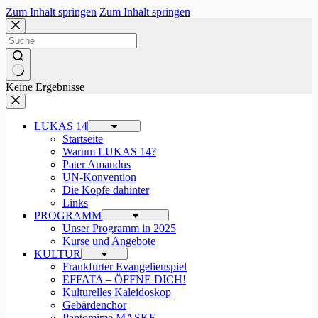
Zum Inhalt springen
Zum Inhalt springen
Keine Ergebnisse
LUKAS 14
Startseite
Warum LUKAS 14?
Pater Amandus
UN-Konvention
Die Köpfe dahinter
Links
PROGRAMM
Unser Programm in 2025
Kurse und Angebote
KULTUR
Frankfurter Evangelienspiel
EFFATA – ÖFFNE DICH!
Kulturelles Kaleidoskop
Gebärdenchor
Pantomime MASKE