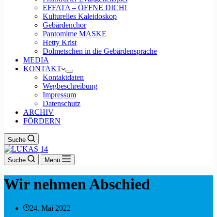
EFFATA – ÖFFNE DICH!
Kulturelles Kaleidoskop
Gebärdenchor
Pantomime MASKE
Hetty Krist
Dolmetschen in die Gebärdensprache
MEDIA
KONTAKT
Kontaktdaten
Wegbeschreibung
Impressum
Datenschutz
ARCHIV
FÖRDERN
Suche
Suche
Menü
Wir nehmen Abschied
24. Mai 2022