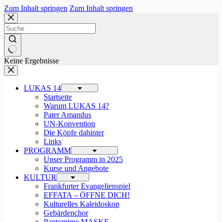
Zum Inhalt springen
Zum Inhalt springen
Keine Ergebnisse
LUKAS 14
Startseite
Warum LUKAS 14?
Pater Amandus
UN-Konvention
Die Köpfe dahinter
Links
PROGRAMM
Unser Programm in 2025
Kurse und Angebote
KULTUR
Frankfurter Evangelienspiel
EFFATA – ÖFFNE DICH!
Kulturelles Kaleidoskop
Gebärdenchor
Pantomime MASKE