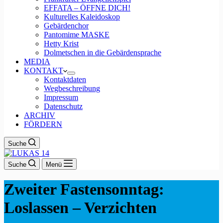
EFFATA – ÖFFNE DICH!
Kulturelles Kaleidoskop
Gebärdenchor
Pantomime MASKE
Hetty Krist
Dolmetschen in die Gebärdensprache
MEDIA
KONTAKT
Kontaktdaten
Wegbeschreibung
Impressum
Datenschutz
ARCHIV
FÖRDERN
Suche
Suche
Menü
Zweiter Fastensonntag:
Loslassen – Verzichten